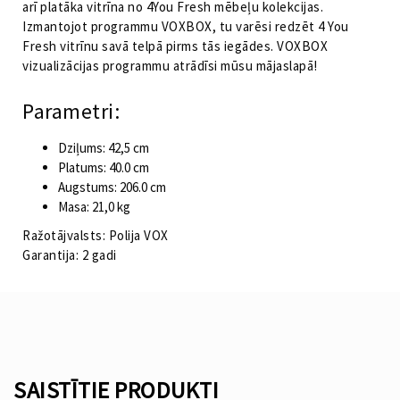
arī platāka vitrīna no 4You Fresh mēbeļu kolekcijas.
Izmantojot programmu VOXBOX, tu varēsi redzēt 4 You
Fresh vitrīnu savā telpā pirms tās iegādes. VOXBOX
vizualizācijas programmu atrādīsi mūsu mājaslapā!
Parametri:
Dziļums: 42,5 cm
Platums: 40.0 cm
Augstums: 206.0 cm
Masa: 21,0 kg
Ražotājvalsts: Polija VOX
Garantija: 2 gadi
SAISTĪTIE PRODUKTI