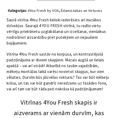
4You
FRESH
Kategorijas:
4You Fresh by VOX
,
Ēdamistabas un Virtuves
ar
mēbeles
,
Grāmatu plaukti I Vitrīnas
,
Viesistabas mēbeles
LED
Šaurā vitrīna 4You Fresh lieliski iederēsies arī mazākos
apgaismojumu
dzīvokļos. Šaurajā 4 YOU FRESH vitrīnā, tu radīsi vietu
daudzums
vērtīgu priekšmetu uzglabāšanai un izcelšanai, vienlaikus
nodrošinot aizsardzību pret putekļiem un nejaušiem
bojājumiem.
Vitrīna 4You Fresh sastāv no korpusa, un kontrastējošā
padziļinājuma ar diviem skapjiem. Mazais augšā un lielais
apakšā – vai arī otrādi! Atkarībā no tavām vajadzībām,
mēbeļu montāžas laikā varēsi novietot skapjus, kur vien
vēlaties. Durvīm būs jāizvēlas rokturis? Tas var būt mēbeļu
krāsa, un tas var būt gandrīz neredzams uz fasādes fona,
vai arī tam var būt tāda pati nokrāsa kā padziļinājumam!
Vitrīnas 4You Fresh skapis ir
aizverams ar vienām durvīm, kas