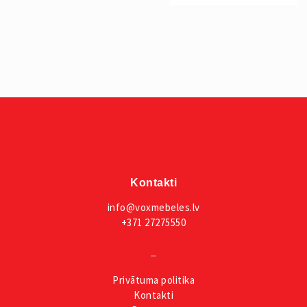
€259.00.
Kontakti
info@voxmebeles.lv
+371 27275550
_
Privātuma
politika
Kontakti