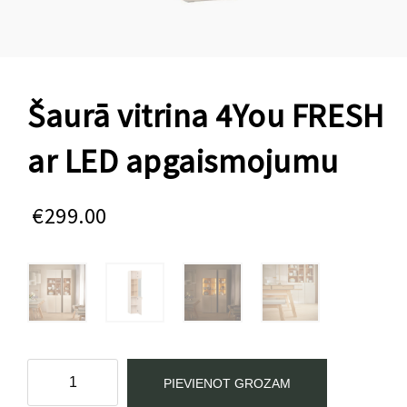
Šaurā vitrina 4You FRESH
ar LED apgaismojumu
€
299.00
Šaurā
PIEVIENOT GROZAM
vitrina