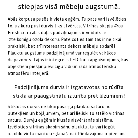
stiepjas visā mēbeļu augstumā.
Abās korpusa pusēs ir vieta eņģēm. Tu pats vari izvēlēties
to, uz kuru pusi durvis tiks atvērtas. Vitrīnas skapja 4You
Fresh centrālās daļas padziļinājums ir veidots ar
izteiksmīgu ozola dekoru. Pateicoties tam tas ir ne tikai
praktiski, bet arī interesants dekors mēbeļu apdarē!
Plauktu augstumu padziļinājumā var regulēt vairākos
diapazonos. Tajos ir integrēts LED fona apgaismojums, kas
objektiem piešķir pievilcīgu vidi un rada atmosfērisku
atmosfēru interjerā.
Padziļinājuma durvis ir izgatavotas no rūdīta
stikla ar paaugstinātu izturību pret lūzumiem!
Stiklotās durvis ne tikai pasargā plauktu saturu no
putekļiem un bojājumiem, bet arī lieliski to attēlo vitrīnas
saturu. Durvju eņģēm ir klusās aizvēršanās sistēma.
Izvēloties vitrīnas skapim sānu plauktu, tu vari iegūt
papildu vietu mantu uzglabāšanai. Piedāvājumā ir pieejama