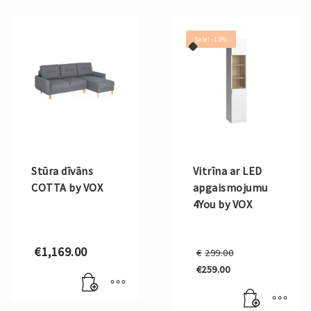
Sale! -13%
Stūra dīvāns
Vitrīna ar LED
COTTA by VOX
apgaismojumu
4You by VOX
Original
€
1,169.00
€
299.00
price
€
259.00
was:
Current
€299.00.
price
is: