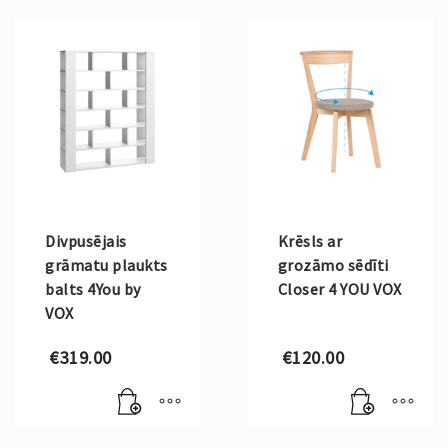
Divpusējais
Krēsls ar
grāmatu plaukts
grozāmo sēdīti
balts 4You by
Closer 4 YOU VOX
VOX
€
319.00
€
120.00