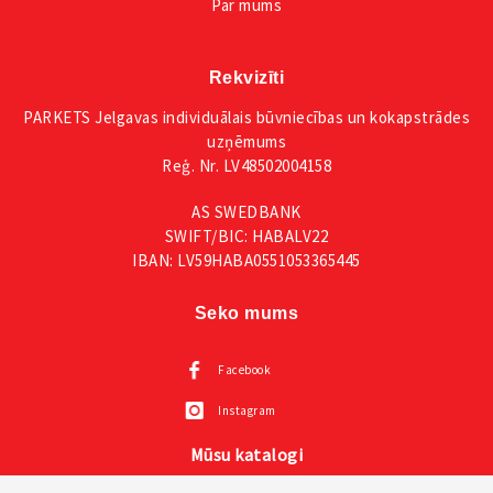
Par mums
Rekvizīti
PARKETS Jelgavas individuālais būvniecības un kokapstrādes
uzņēmums
Reģ. Nr. LV48502004158
AS SWEDBANK
SWIFT/BIC: HABALV22
IBAN: LV59HABA0551053365445
Seko mums
Facebook
Instagram
Mūsu katalogi