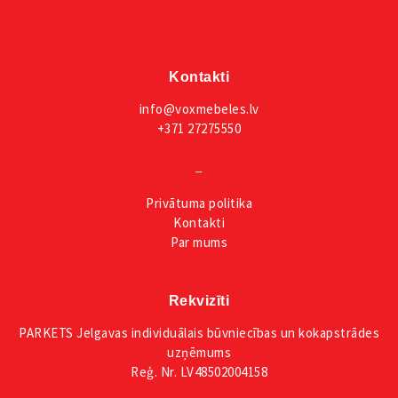
Kontakti
info@voxmebeles.lv
+371 27275550
_
Privātuma
politika
Kontakti
Par mums
Rekvizīti
PARKETS Jelgavas individuālais būvniecības un kokapstrādes
uzņēmums
Reģ. Nr. LV48502004158