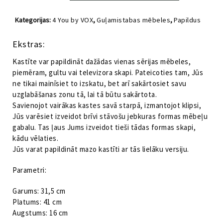
4
You
Kategorijas:
4 You by VOX
,
Guļamistabas mēbeles
,
Papildus
by
preces
VOX
Ekstras:
pelēka
daudzums
Kastīte var papildināt dažādas vienas sērijas mēbeles,
piemēram, gultu vai televizora skapi. Pateicoties tam, Jūs
ne tikai mainīsiet to izskatu, bet arī sakārtosiet savu
uzglabāšanas zonu tā, lai tā būtu sakārtota.
Savienojot vairākas kastes savā starpā, izmantojot klipsi,
Jūs varēsiet izveidot brīvi stāvošu jebkuras formas mēbeļu
gabalu. Tas ļaus Jums izveidot tieši tādas formas skapi,
kādu vēlaties.
Jūs varat papildināt mazo kastīti ar tās lielāku versiju.
Parametri:
Garums: 31,5 cm
Platums: 41 cm
Augstums: 16 cm