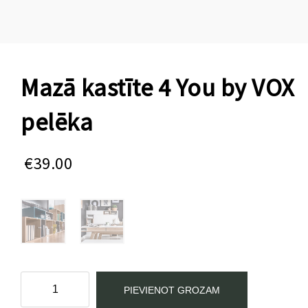
Mazā kastīte 4 You by VOX
pelēka
€
39.00
Mazā
PIEVIENOT GROZAM
kastīte