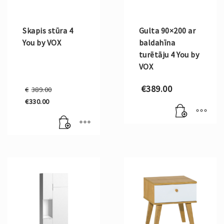
Skapis stūra 4
Gulta 90×200 ar
You by VOX
baldahīna
turētāju 4 You by
VOX
Original
€
389.00
€
389.00
price
€
330.00
was:
Current
€389.00.
price
is:
€330.00.