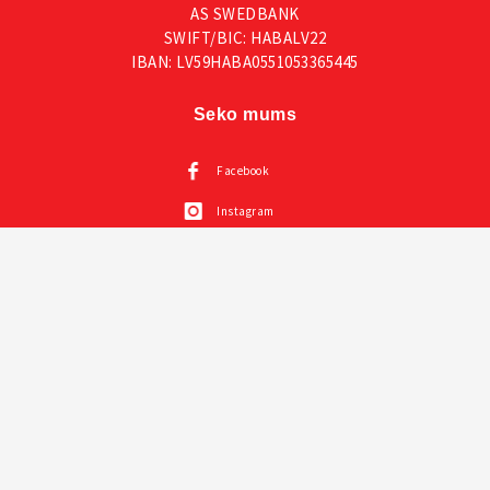
AS SWEDBANK
SWIFT/BIC: HABALV22
IBAN: LV59HABA0551053365445
Seko mums
Facebook
Instagram
Mūsu katalogi
Visas VOX mēbeles
Creative kolekcija un prezentācija un instrukcija
Mazuļu mēbeles VOX
Sienas paneļi LINERIO
Mīkstie paneļi SOFORM