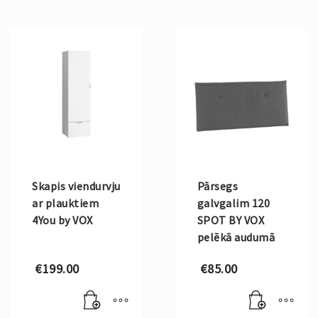
Skapis viendurvju
Pārsegs
ar plauktiem
galvgalim 120
4You by VOX
SPOT BY VOX
pelēkā audumā
€
199.00
€
85.00