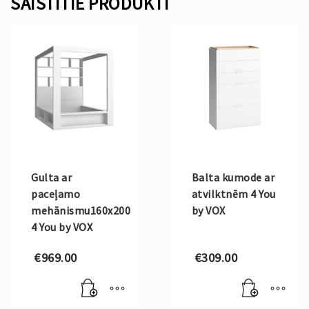
SAISTĪTIE PRODUKTI
Gulta ar
Balta kumode ar
paceļamo
atvilktnēm 4 You
mehānismu160x200
by VOX
4 You by VOX
€
969.00
€
309.00