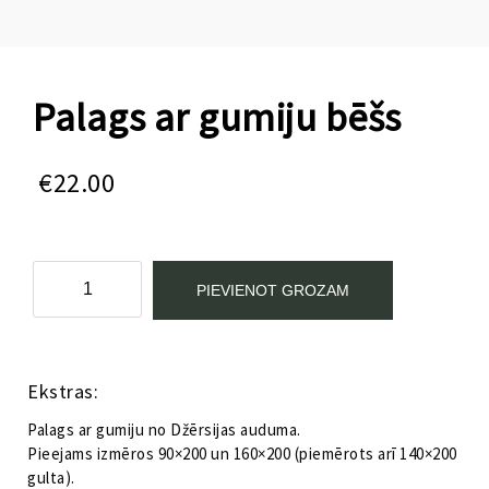
Palags ar gumiju bēšs
€
22.00
Palags
PIEVIENOT GROZAM
ar
gumiju
bēšs
Kategorijas:
Guļamistabas mēbeles
,
Tekstils
daudzums
Ekstras:
Palags ar gumiju no Džērsijas auduma.
Pieejams izmēros 90×200 un 160×200 (piemērots arī 140×200
gulta).