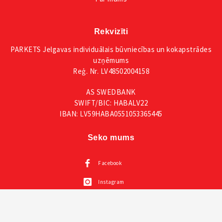
Rekvizīti
PARKETS Jelgavas individuālais būvniecības un kokapstrādes
uzņēmums
Reģ. Nr. LV48502004158
AS SWEDBANK
SWIFT/BIC: HABALV22
IBAN: LV59HABA0551053365445
Seko mums
Facebook
Instagram
Mūsu katalogi