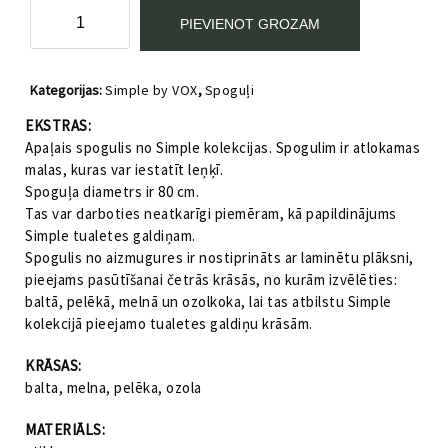
Spogulis
PIEVIENOT GROZAM
ar
atlokamām
malām
Kategorijas:
Simple by VOX
,
Spoguļi
Simple
by
EKSTRAS:
VOX
Apaļais spogulis no Simple kolekcijas. Spogulim ir atlokamas
ozola
malas, kuras var iestatīt leņķī.
daudzums
Spoguļa diametrs ir 80 cm.
Tas var darboties neatkarīgi piemēram, kā papildinājums
Simple tualetes galdiņam.
Spogulis no aizmugures ir nostiprināts ar laminētu plāksni,
pieejams pasūtīšanai četrās krāsās, no kurām izvēlēties:
baltā, pelēkā, melnā un ozolkoka, lai tas atbilstu Simple
kolekcijā pieejamo tualetes galdiņu krāsām.
KRĀSAS:
balta, melna, pelēka, ozola
MATERIĀLS: