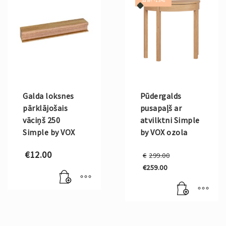
Sale! -13%
Galda loksnes
Pūdergalds
pārklājošais
pusapaļš ar
vāciņš 250
atvilktni Simple
Simple by VOX
by VOX ozola
Original
€
12.00
€
299.00
price
€
259.00
was:
Current
€299.00.
price
is:
€259.00.