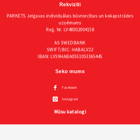
Rekvizīti
PARKETS Jelgavas individuālais būvniecības un kokapstrādes
uzņēmums
Reģ. Nr. LV48502004158
AS SWEDBANK
SWIFT/BIC: HABALV22
IBAN: LV59HABA0551053365445
Seko mums
Facebook
Instagram
Mūsu katalogi
Visas VOX mēbeles