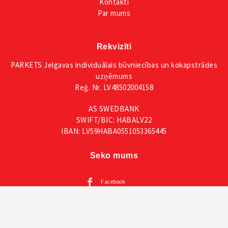
Kontakti
Par mums
Rekvizīti
PARKETS Jelgavas individuālais būvniecības un kokapstrādes
uzņēmums
Reģ. Nr. LV48502004158
AS SWEDBANK
SWIFT/BIC: HABALV22
IBAN: LV59HABA0551053365445
Seko mums
Facebook
Instagram
Mūsu katalogi