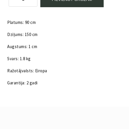
90X150
PORTLAND
jute
Kategorija:
Paklāji
611/1
Platums: 90 cm
daudzums
Dziļums: 150 cm
Augstums: 1 cm
Svars: 1.8 kg
Ražotājvalsts: Eiropa
Garantija: 2 gadi