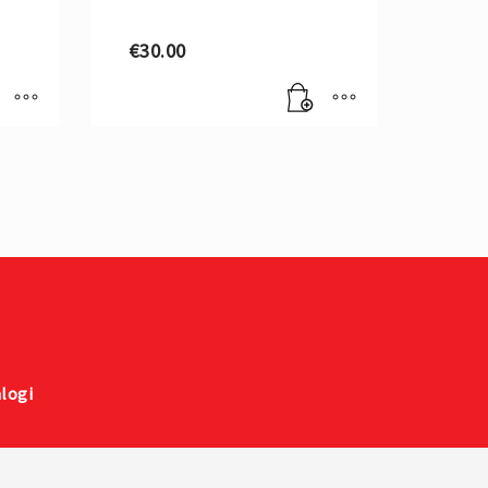
€
30.00
logi