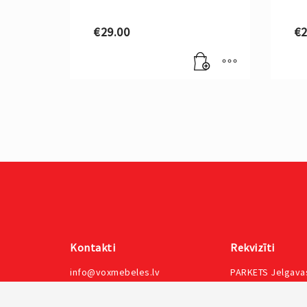
€
29.00
€
2
Kontakti
Rekvizīti
info@voxmebeles.lv
PARKETS Jelgavas
+371 27275550
būvniecības un 
uzņēmums