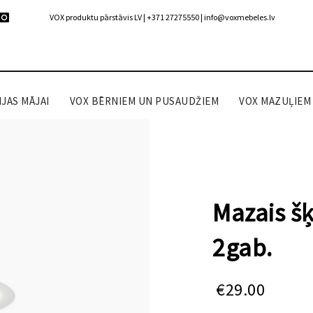
VOX produktu pārstāvis LV | +371 27275550 |
info@voxmebeles.lv
JAS MĀJAI
VOX BĒRNIEM UN PUSAUDŽIEM
VOX MAZUĻIEM
Mazais šķ
2gab.
€
29.00