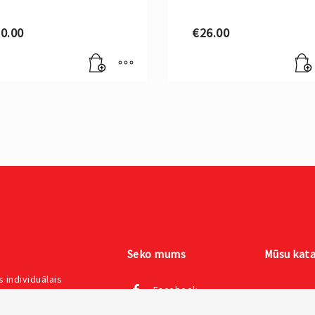
0.00
€
26.00
Seko mums
Mūsu kata
 individuālais
Facebook
kokapstrādes