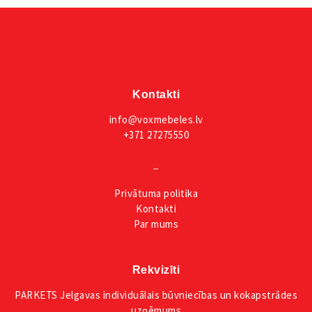
Kontakti
info@voxmebeles.lv
+371 27275550
_
Privātuma
politika
Kontakti
Par mums
Rekvizīti
PARKETS Jelgavas individuālais būvniecības un kokapstrādes
uzņēmums