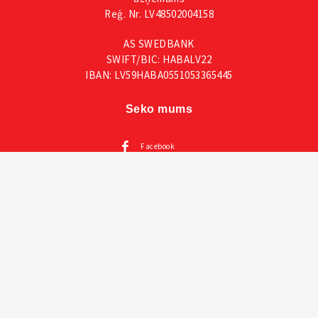
Reģ. Nr. LV48502004158
AS SWEDBANK
SWIFT/BIC: HABALV22
IBAN: LV59HABA0551053365445
Seko mums
Facebook
Instagram
Mūsu katalogi
Visas VOX mēbeles
Creative kolekcija un prezentācija un instrukcija
Mazuļu mēbeles VOX