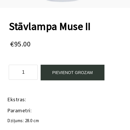
Stāvlampa Muse II
€
95.00
Stāvlampa
PIEVIENOT GROZAM
Muse
II
daudzums
Kategorija:
Apgaismojums
Ekstras:
Parametri:
Dziļums: 28.0 cm