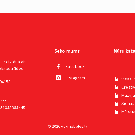
Seko mums
Mūsu kata
 individuālais
Facebook
kokapstrādes
Instagram
Visas 
004158
Creativ
Mazuļu
V22
Sienas
551053365445
Mīksti
© 2026 voxmebeles.lv