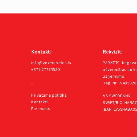
Kontakti
Rekvizīti
info@voxmebeles.lv
PARKETS Jelgavas
+371 27275550
būvniecības un 
uzņēmums
_
Reģ. Nr. LV48502
Privātuma
politika
AS SWEDBANK
Kontakti
SWIFT/BIC: HABAL
Par mums
IBAN: LV59HABA0