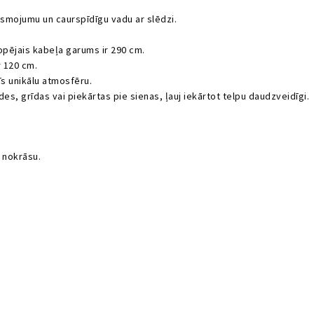
smojumu un caurspīdīgu vadu ar slēdzi.
opējais kabeļa garums ir 290 cm.
 120 cm.
īs unikālu atmosfēru.
des, grīdas vai piekārtas pie sienas, ļauj iekārtot telpu daudzveidīgi.
 nokrāsu.