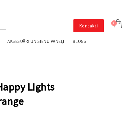
Kontakti
AKSESUĀRI UN SIENU PANEĻI
BLOGS
appy LIghts
orange