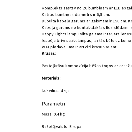
Komplekts sastāv no 20 bumbiņām ar LED apgai
Katras bumbiņas diametrs ir 6,5 cm.
Dubultā kabeļa garums ar gaismām ir 150 cm. K
Kabeļa garums no kontaktdakšas līdz slēdzim ir
Happy Lights lampu siltā gaisma interjerā ienes
Iespēja brīvi salikt lampas, lai tās būtu uz kumo
VOX piedāvājumā ir arī citi krāsu varianti.
Krāsas:
Pasteļkrāsu kompozīcija bēšos toņos ar oranžu
Materiāls:
kokvilnas dzija
Parametri:
Masa: 0.4 kg
Ražotājvalsts: Eiropa