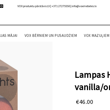
VOX produktu pārstāvis LV | +371 27275550 |
info@voxmebeles.lv
JAS MĀJAI
VOX BĒRNIEM UN PUSAUDŽIEM
VOX MAZUĻIEM
Lampas H
vanilla/
€
46.00