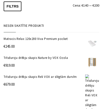
Min.
Maks.
Cena:
€140
—
€200
FILTRS
cena
cena
NESEN SKATĪTIE PRODUKTI
Matracis Relax 120x200 Viva Premium pocket
€
245.00
Trīsdurvju drēbju skapis Nature by VOX Ozola
€
919.00
Trīsdurvju drēbju skapis Reli VOX ar slēgtām durvīm
€
679.00