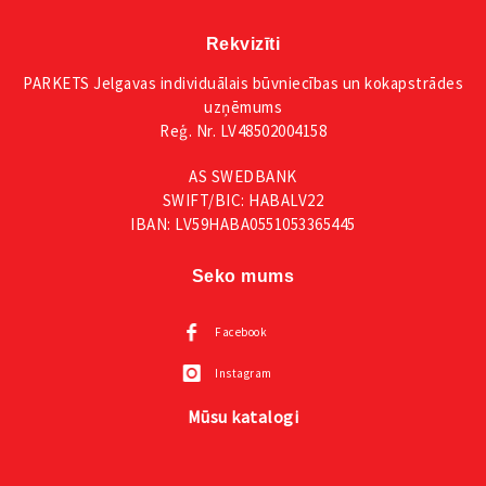
Rekvizīti
PARKETS Jelgavas individuālais būvniecības un kokapstrādes
uzņēmums
Reģ. Nr. LV48502004158
AS SWEDBANK
SWIFT/BIC: HABALV22
IBAN: LV59HABA0551053365445
Seko mums
Facebook
Instagram
Mūsu katalogi