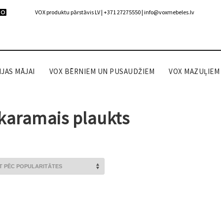
VOX produktu pārstāvis LV | +371 27275550 |
info@voxmebeles.lv
JAS MĀJAI
VOX BĒRNIEM UN PUSAUDŽIEM
VOX MAZUĻIEM
karamais plaukts