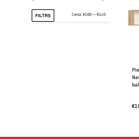
Min.
Maks.
Cena:
€100
—
€110
FILTRS
cena
cena
Pie
Nat
ba
€
1