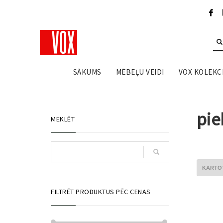
SĀKUMS
MĒBEĻU VEIDI
VOX KOLEKCI
pie
MEKLĒT
FILTRĒT PRODUKTUS PĒC CENAS