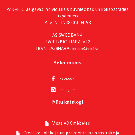
PARKETS Jelgavas individuālais būvniecības un kokapstrādes
uzņēmums
Reģ. Nr. LV48502004158
AS SWEDBANK
SWIFT/BIC: HABALV22
IBAN: LV59HABA0551053365445
Seko mums
Facebook
Instagram
Mūsu katalogi
Visas VOX mēbeles
Creative kolekcija un prezentācija un instrukcija