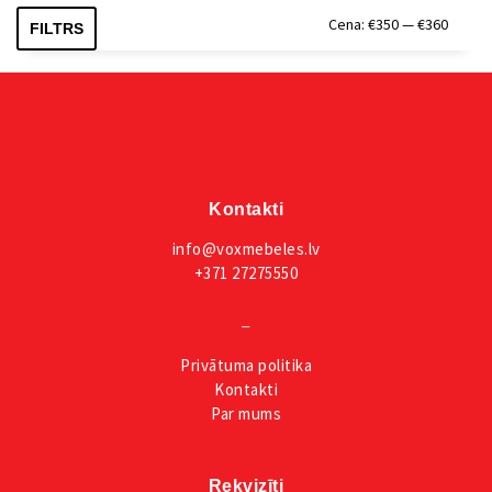
Min.
Maks.
Cena:
€350
—
€360
FILTRS
cena
cena
Kontakti
info@voxmebeles.lv
+371 27275550
_
Privātuma
politika
Kontakti
Par mums
Rekvizīti