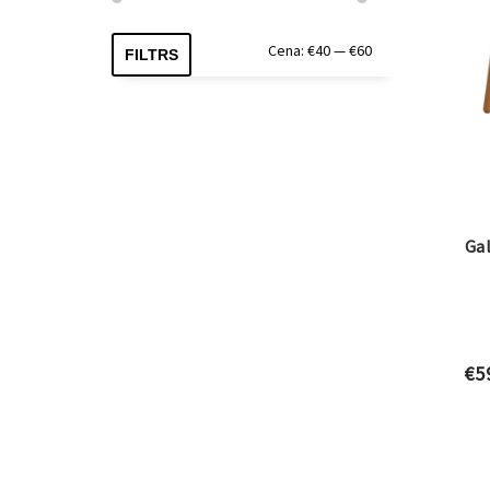
Min.
Maks.
Cena:
€40
—
€60
FILTRS
cena
cena
Gal
€
5