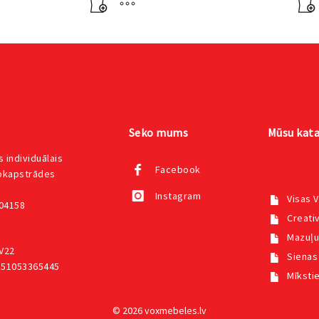
Seko mums
Mūsu kata
 individuālais
Facebook
kokapstrādes
Instagram
Visas 
004158
Creativ
Mazuļu
V22
Sienas
551053365445
Mīksti
© 2026 voxmebeles.lv