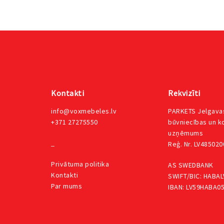
Kontakti
Rekvizīti
info@voxmebeles.lv
PARKETS Jelgavas
+371 27275550
būvniecības un 
uzņēmums
_
Reģ. Nr. LV48502
Privātuma
politika
AS SWEDBANK
Kontakti
SWIFT/BIC: HABAL
Par mums
IBAN: LV59HABA0