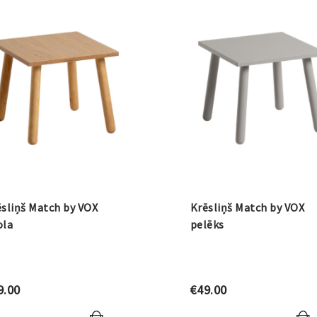
sliņš Match by VOX
Krēsliņš Match by VOX
ola
pelēks
9.00
€
49.00