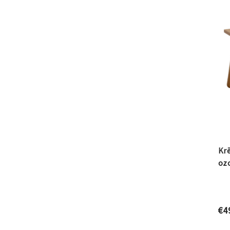
Krē
oz
€
4