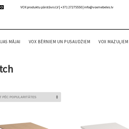
VOX produktu pārstāvis LV | +371 27275550 |
info@voxmebeles.lv
JAS MĀJAI
VOX BĒRNIEM UN PUSAUDŽIEM
VOX MAZUĻIEM
tch