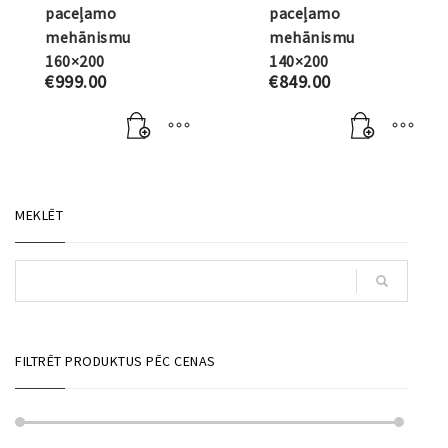
paceļamo
paceļamo
mehānismu
mehānismu
160×200
140×200
€
999.00
€
849.00
MEKLĒT
FILTRĒT PRODUKTUS PĒC CENAS