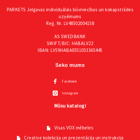
PARKETS Jelgavas individuālais būvniecības un kokapstrādes
uzņēmums
Reģ. Nr. LV48502004158
AS SWEDBANK
SWIFT/BIC: HABALV22
IBAN: LV59HABA0551053365445
Seko mums
Facebook
Instagram
Mūsu katalogi
Visas VOX mēbeles
Creative kolekcija un prezentācija un instrukcija