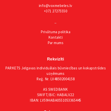
info@voxmebeles.lv
+371 27275550
_
Privātuma
politika
Kontakti
Par mums
Rekvizīti
PARKETS Jelgavas individuālais būvniecības un kokapstrādes
uzņēmums
Reģ. Nr. LV48502004158
AS SWEDBANK
SWIFT/BIC: HABALV22
IBAN: LV59HABA0551053365445