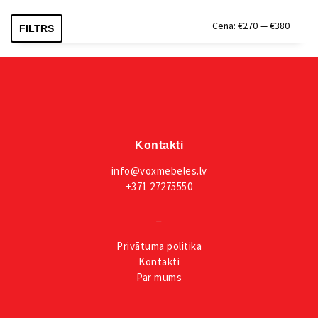
Min.
Maks.
Cena:
€270
—
€380
FILTRS
cena
cena
Kontakti
info@voxmebeles.lv
+371 27275550
_
Privātuma
politika
Kontakti
Par mums