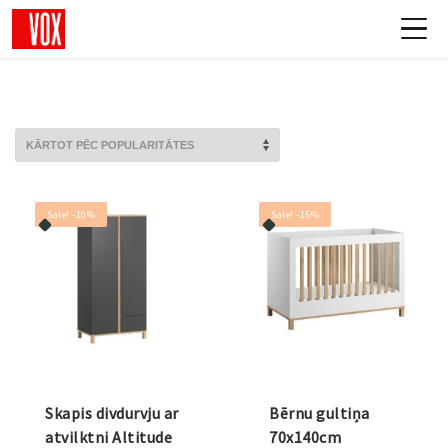
Sale! -10%
Sale! -15%
Skapis divdurvju ar
Bērnu gultiņa
atvilktni Altitude
70x140cm