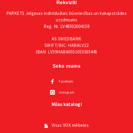
Rekvizīti
PARKETS Jelgavas individuālais būvniecības un kokapstrādes
uzņēmums
Reģ. Nr. LV48502004158
AS SWEDBANK
SWIFT/BIC: HABALV22
IBAN: LV59HABA0551053365445
Seko mums
Facebook
Instagram
Mūsu katalogi
Visas VOX mēbeles