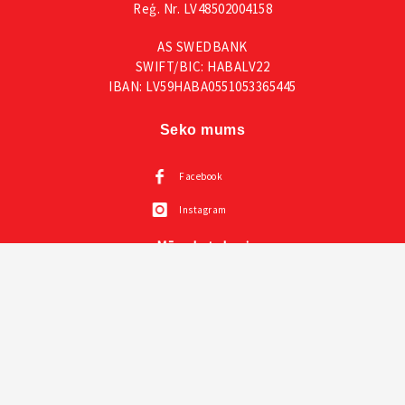
Reģ. Nr. LV48502004158
AS SWEDBANK
SWIFT/BIC: HABALV22
IBAN: LV59HABA0551053365445
Seko mums
Facebook
Instagram
Mūsu katalogi
Visas VOX mēbeles
Creative kolekcija un prezentācija un instrukcija
Mazuļu mēbeles VOX
Sienas paneļi LINERIO