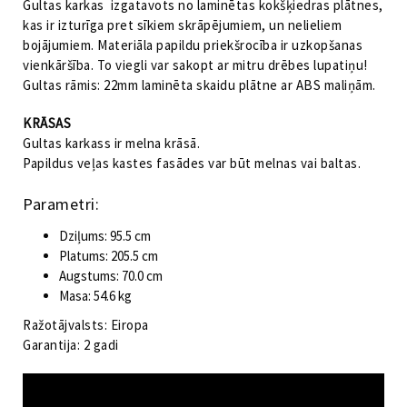
Gultas karkas izgatavots no laminētas kokšķiedras plātnes,
kas ir izturīga pret sīkiem skrāpējumiem, un nelieliem
bojājumiem. Materiāla papildu priekšrocība ir uzkopšanas
vienkāršība. To viegli var sakopt ar mitru drēbes lupatiņu!
Gultas rāmis: 22mm laminēta skaidu plātne ar ABS maliņām.
KRĀSAS
Gultas karkass ir melna krāsā.
Papildus veļas kastes fasādes var būt melnas vai baltas.
Parametri:
Dziļums: 95.5 cm
Platums: 205.5 cm
Augstums: 70.0 cm
Masa: 54.6 kg
Ražotājvalsts: Eiropa
Garantija: 2 gadi