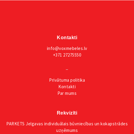
Kontakti
info@voxmebeles.lv
+371 27275550
_
Privātuma
politika
Kontakti
Par mums
Rekvizīti
PARKETS Jelgavas individuālais būvniecības un kokapstrādes
uzņēmums