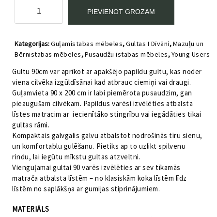
Gulta
PIEVIENOT GROZAM
90
bez
matrača
Kategorijas:
Guļamistabas mēbeles
,
Gultas I Dīvāni
,
Mazuļu un
līstēm
Bērnistabas mēbeles
,
Pusaudžu istabas mēbeles
,
Young Users
Young
Users
Gultu 90cm var aprīkot ar apakšējo papildu gultu, kas noder
VOX
viena cilvēka izgūldīsānai kad atbrauc ciemiņi vai draugi.
melna
Guļamvieta 90 x 200 cm ir labi piemērota pusaudzim, gan
daudzums
pieaugušam cilvēkam. Papildus varēsi izvēlēties atbalsta
līstes matracim ar iecienītāko stingrību vai iegādāties tikai
gultas rāmi.
Kompaktais galvgalis galvu atbalstot nodrošinās tīru sienu,
un komfortablu gulēšanu. Pietiks ap to uzlikt spilvenu
rindu, lai iegūtu mīkstu gultas atzveltni.
Vienguļamai gultai 90 varēs izvēlēties ar sev tīkamās
matrača atbalsta līstēm – no klasiskām koka līstēm līdz
līstēm no saplākšņa ar gumijas stiprinājumiem.
MATERIĀLS