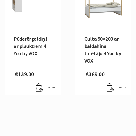
Pūderērgaldiņš
Gulta 90×200 ar
ar plauktiem 4
baldahīna
You by VOX
turētāju 4 You by
VOX
€
139.00
€
389.00