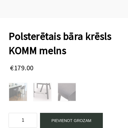
Polsterētais bāra krēsls
KOMM melns
€
179.00
Polsterētais
PIEVIENOT GROZAM
bāra