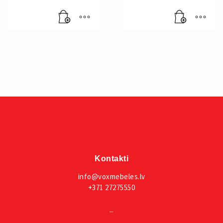
Kontakti
info@voxmebeles.lv
+371 27275550
_