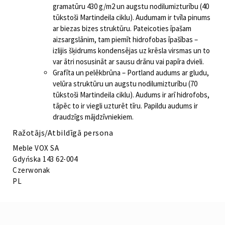
gramatūru 430 g/m2 un augstu nodilumizturību (40
tūkstoši Martindeila ciklu). Audumam ir tvīla pinums
ar biezas bizes struktūru. Pateicoties īpašam
aizsargslānim, tam piemīt hidrofobas īpašības –
izlijis šķidrums kondensējas uz krēsla virsmas un to
var ātri nosusināt ar sausu drānu vai papīra dvieli.
Grafīta un pelēkbrūna – Portland audums ar gludu,
velūra struktūru un augstu nodilumizturību (70
tūkstoši Martindeila ciklu). Audums ir arī hidrofobs,
tāpēc to ir viegli uzturēt tīru. Papildu audums ir
draudzīgs mājdzīvniekiem.
Ražotājs/Atbildīgā persona
Meble VOX SA
Gdyńska 143 62-004
Czerwonak
PL