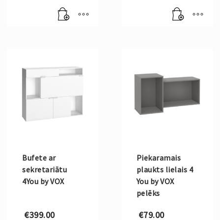
Bufete ar
Piekaramais
sekretariātu
plaukts lielais 4
4You by VOX
You by VOX
pelēks
€
399.00
€
79.00