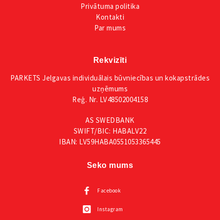
Privātuma
politika
Kontakti
Par mums
Rekvizīti
PARKETS Jelgavas individuālais būvniecības un kokapstrādes
uzņēmums
Reģ. Nr. LV48502004158
AS SWEDBANK
SWIFT/BIC: HABALV22
IBAN: LV59HABA0551053365445
Seko mums
Facebook
Instagram