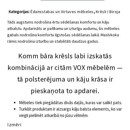
krēsls
KOMM
Kategorijas:
Ēdamistabas un Virtuves mēbeles
,
Krēsli I Biroja
melns
krēsli
,
Viesistabas mēbeles
daudzums
Tāds augstums nodrošina ērtu sēdēšanas komfortu un kāju
atbalstu.
Apdarināts ar patīkamu un izturīgu audumu, šis mēbeles
gabals nodrošina komfortu ilgstošas ​​sēdēšanas laikā.
Masīvkoka
rāmis nodrošina izturību un stabilitāti daudzus gadus.
Komm bāra krēsls labi izskatās
kombinācijā ar citām VOX mēbelēm —
tā polsterējuma un kāju krāsa ir
pieskaņota to apdarei.
Mēbeles tiek piegādātas divās daļās, kuras var salikt pats.
Turklāt produktam ir aizsargs kāju balsta elements, ko var
viegli pielīmēt atkarībā no jūsu vēlmēm.
Izmēri